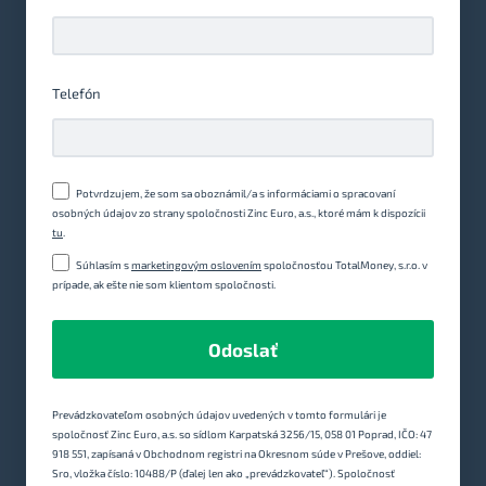
Telefón
Potvrdzujem, že som sa oboznámil/a s informáciami o spracovaní
osobných údajov zo strany spoločnosti Zinc Euro, a.s., ktoré mám k dispozícii
tu
.
Súhlasím s
marketingovým oslovením
spoločnosťou TotalMoney, s.r.o. v
prípade, ak ešte nie som klientom spoločnosti.
Odoslať
Prevádzkovateľom osobných údajov uvedených v tomto formulári je
spoločnosť Zinc Euro, a.s. so sídlom Karpatská 3256/15, 058 01 Poprad, IČO: 47
918 551, zapísaná v Obchodnom registri na Okresnom súde v Prešove, oddiel:
Sro, vložka číslo: 10488/P (ďalej len ako „prevádzkovateľ“). Spoločnosť