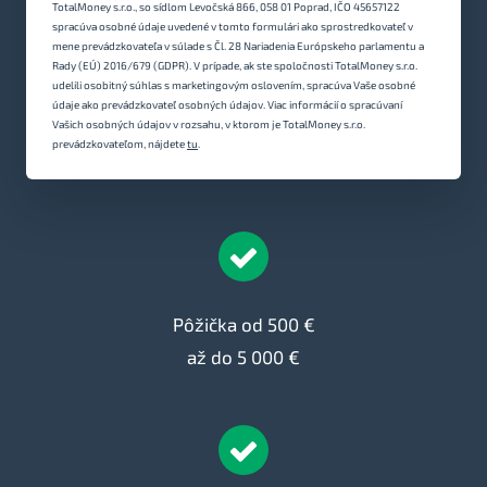
TotalMoney s.r.o., so sídlom Levočská 866, 058 01 Poprad, IČO 45657122
spracúva osobné údaje uvedené v tomto formulári ako sprostredkovateľ v
mene prevádzkovateľa v súlade s Čl. 28 Nariadenia Európskeho parlamentu a
Rady (EÚ) 2016/679 (GDPR). V prípade, ak ste spoločnosti TotalMoney s.r.o.
udelili osobitný súhlas s marketingovým oslovením, spracúva Vaše osobné
údaje ako prevádzkovateľ osobných údajov. Viac informácií o spracúvaní
Vašich osobných údajov v rozsahu, v ktorom je TotalMoney s.r.o.
prevádzkovateľom, nájdete
tu
.
Pôžička od 500 €
až do 5 000 €