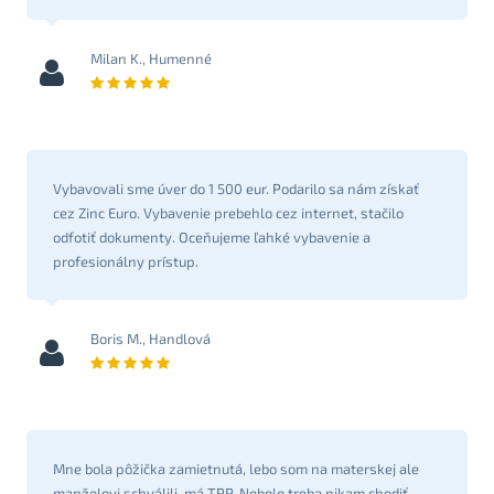
Milan K., Humenné
Vybavovali sme úver do 1 500 eur. Podarilo sa nám získať
cez Zinc Euro. Vybavenie prebehlo cez internet, stačilo
odfotiť dokumenty. Oceňujeme ľahké vybavenie a
profesionálny prístup.
Boris M., Handlová
Mne bola pôžička zamietnutá, lebo som na materskej ale
manželovi schválili, má TPP. Nebolo treba nikam chodiť,